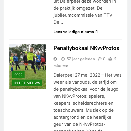
uit Dalerpeel deze woorden in
de praktijk omgezet. De
jubileumcommissie van TTV
De…
Lees volledige nieuws
Penaltybokaal NKvvProtos
57 jaar geleden
0
2
minuten
2022
Dalerpeel 27 mei 2022 – Het was
weer als vanouds, de strijd om
IN HET NIEUWS
de penaltybokaal voor de jeugd
van NKvvProtos: spelers,
keepers, scheidsrechters en
toeschouwers. Muziek op de
achtergrond en de heerlijke
geur van de NKvvProtos-