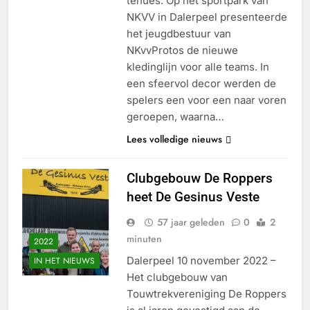
tenues. Op het sportpark van
NKVV in Dalerpeel presenteerde
het jeugdbestuur van
NKvvProtos de nieuwe
kledinglijn voor alle teams. In
een sfeervol decor werden de
spelers een voor een naar voren
geroepen, waarna…
Lees volledige nieuws
Clubgebouw De Roppers
heet De Gesinus Veste
57 jaar geleden
0
2
minuten
2022
Dalerpeel 10 november 2022 –
IN HET NIEUWS
Het clubgebouw van
Touwtrekvereniging De Roppers