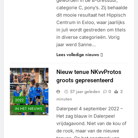
geworden in de B-dressuur,
categorie C, pony’s. Zij behaalde
dit mooie resultaat het Hippisch
Centrum in Exloo, waar jaarlijks
in juli wordt gestreden om titels
in diverse categorieën. Vorig
jaar werd Sanne…
Lees volledige nieuws
Nieuw tenue NKvvProtos
groots gepresenteerd
57 jaar geleden
0
2
minuten
2022
Dalerpeel 4 september 2022 –
IN HET NIEUWS
Het zag blauw in Dalerpeel
vrijdagavond. Niet van de kou of
de rook, maar van de nieuwe