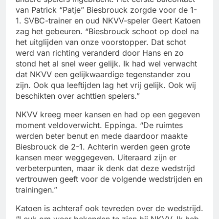
van Patrick “Patje” Biesbrouck zorgde voor de 1-
1. SVBC-trainer en oud NKVV-speler Geert Katoen
zag het gebeuren. “Biesbrouck schoot op doel na
het uitglijden van onze voorstopper. Dat schot
werd van richting veranderd door Hans en zo
stond het al snel weer gelijk. Ik had wel verwacht
dat NKVV een gelijkwaardige tegenstander zou
zijn. Ook qua leeftijden lag het vrij gelijk. Ook wij
beschikten over achttien spelers.”
NKVV kreeg meer kansen en had op een gegeven
moment veldoverwicht. Eppinga. “De ruimtes
werden beter benut en mede daardoor maakte
Biesbrouck de 2-1. Achterin werden geen grote
kansen meer weggegeven. Uiteraard zijn er
verbeterpunten, maar ik denk dat deze wedstrijd
vertrouwen geeft voor de volgende wedstrijden en
trainingen.”
Katoen is achteraf ook tevreden over de wedstrijd.
“Leuk om weer bekenden te zien bij NKVV. Ik heb