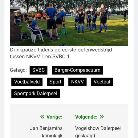
Drinkpauze tijdens de eerste oefenwedstrijd
tussen NKVV 1 en SVBC 1
Getagd:
SVBC
Barger-Compascuum
Voetbalveld
Sport
NKVV
Voetbal
Sportpark Dalerpeel
Vorige:
Volgende:
Bericht
navigatie
Jan Benjamins
Vogelshow Dalerpeel
koninklijk
geslaagd