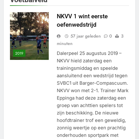
NKVV 1 wint eerste
oefenwedstrijd
57 jaar geleden
0
3
minuten
Dalerpeel 25 augustus 2019 –
2019
NKVV hield zaterdag een
trainingsmiddag en speelde
aansluitend een wedstrijd tegen
SVBC1 uit Barger-Compascuum.
NKVV won met 2-1. Trainer Mark
Eppinga had deze zaterdag een
groep van achttien spelers tot
zijn beschikking. De nieuwe
hoofdtrainer trof een geweldig,
zonnig weertje op een prachtig
onderhouden sportpark met