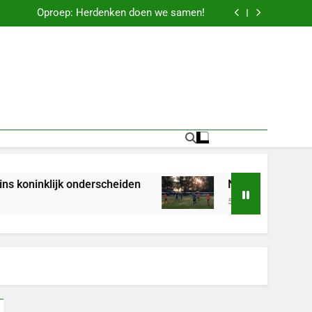
Oproep: Herdenken doen we samen!
Dalerpeel beleeft muzikale topavond
Jan Benjamins koninklijk onderscheiden
Herdenking 4 mei in beeld
Oproep: Herdenken doen we samen!
Dalerpeel beleeft muzikale topavond
Jan Benjamins koninklijk onderscheiden
erscheiden
NKVV 1 wint eerste oefenwedstrij
57 Jaar Geleden