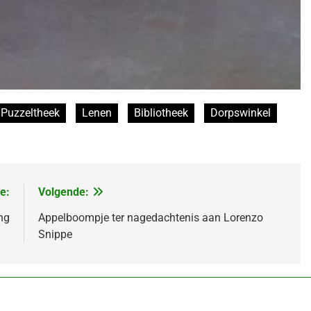
Puzzeltheek
Lenen
Bibliotheek
Dorpswinkel
e:
Volgende:
ng
Appelboompje ter nagedachtenis aan Lorenzo
Snippe