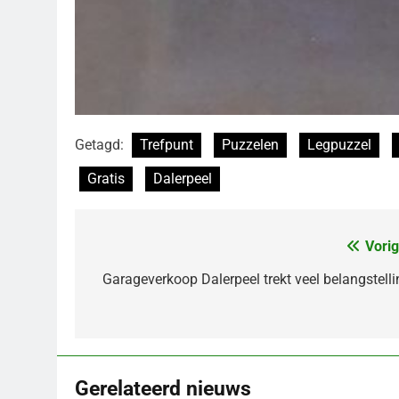
Getagd:
Trefpunt
Puzzelen
Legpuzzel
Gratis
Dalerpeel
Vorig
Bericht
navigatie
Garageverkoop Dalerpeel trekt veel belangstelli
Gerelateerd nieuws