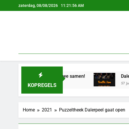
Ga
zaterdag, 08/08/2026
11:21:57 AM
naar
de
inhoud
denken doen we samen!
Dalerpeel beleeft mu
57 Jaar Geleden
KOPREGELS
Home
2021
Puzzeltheek Dalerpeel gaat open