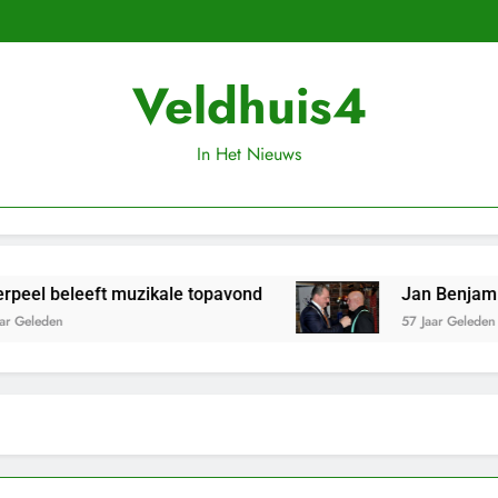
Veldhuis4
In Het Nieuws
zikale topavond
Jan Benjamins koninklijk ond
57 Jaar Geleden