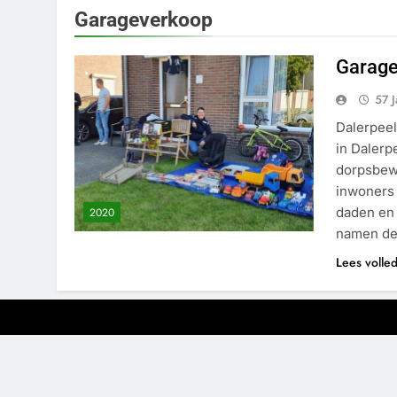
Garageverkoop
Garage
57 
Dalerpeel
in Dalerp
dorpsbew
inwoners 
daden en 
2020
namen de
Lees volle