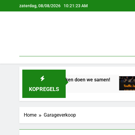
Ga
zaterdag, 08/08/2026
10:21:24 AM
naar
de
inhoud
Oproep: Herdenken doen we samen!
57 Jaar Geleden
KOPREGELS
Home
Garageverkoop