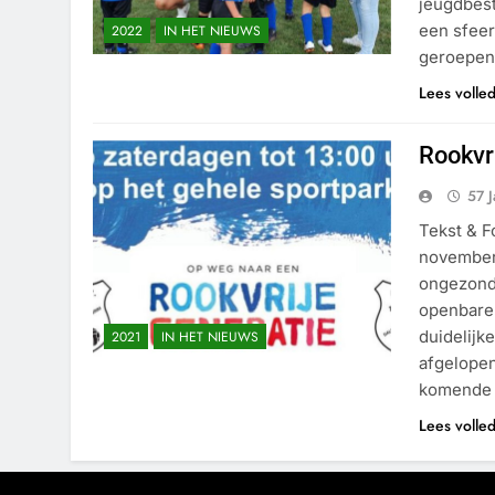
jeugdbest
een sfeer
2022
IN HET NIEUWS
geroepen
Lees volle
Rookvr
57 
Tekst & 
november
ongezond 
openbare 
duidelij
2021
IN HET NIEUWS
afgelope
komende
Lees volle