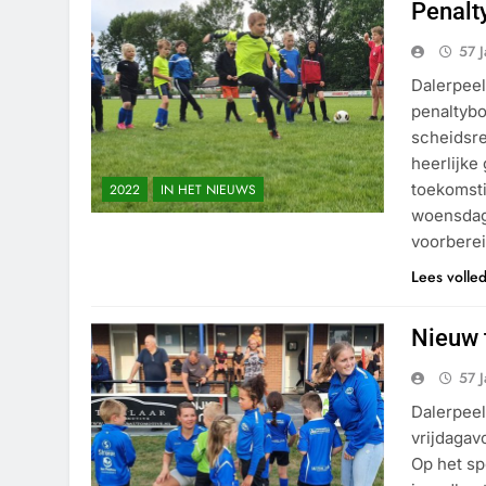
Penalt
57 
Dalerpeel
penaltybo
scheidsr
heerlijke
toekomsti
2022
IN HET NIEUWS
woensdaga
voorbere
Lees volle
Nieuw 
57 
Dalerpeel
vrijdagav
Op het sp