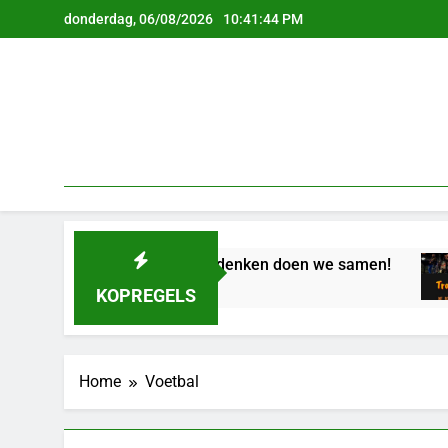
Ga
donderdag, 06/08/2026
10:41:45 PM
naar
de
inhoud
Oproep: Herdenken doen we samen!
57 Jaar Geleden
KOPREGELS
Home
Voetbal