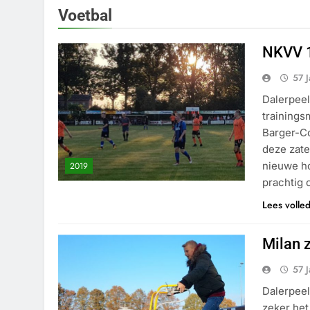
Voetbal
NKVV 1
57 
Dalerpeel
trainings
Barger-C
deze zate
nieuwe ho
2019
prachtig 
Lees volle
Milan z
57 
Dalerpeel
zeker het