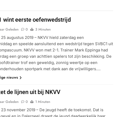
 wint eerste oefenwedstrijd
Jaar Geleden
0
3 Minuten
 25 augustus 2019 – NKVV hield zaterdag een
middag en speelde aansluitend een wedstrijd tegen SVBC1 uit
ompascuum. NKVV won met 2-1. Trainer Mark Eppinga had
rdag een groep van achttien spelers tot zijn beschikking. De
ofdtrainer trof een geweldig, zonnig weertje op een
onderhouden sportpark met dank aan de vrijwilligers….
dige nieuws
et de lijnen uit bij NKVV
Jaar Geleden
0
1 Minuten
 23 november 2019 – De jeugd heeft de toekomst. Dat is
 geval en in Dalerpeel draagt de jeugd daadwerkelijk haar