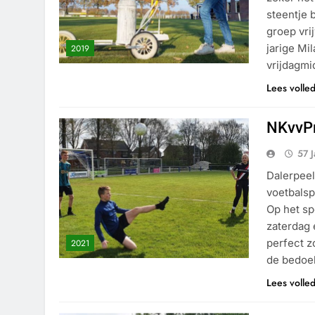
steentje 
groep vri
jarige Mil
2019
vrijdagm
Lees volle
NKvvPr
57 
Dalerpeel
voetbalsp
Op het sp
zaterdag
perfect z
2021
de bedoel
Lees volle