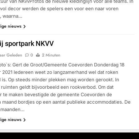
uur van NKvvProtos de nieuwe kledinglijn voor alle teams. In
vol decor werden de spelers een voor een naar voren
, waarna…
dige nieuws
ij sportpark NKVV
Jaar Geleden
0
2 Minuten
Foto`s: Gert de Groot/Gemeente Coevorden Donderdag 18
 2021 Iedereen weet zo langzamerhand wel dat roken
is. Op steeds minder plekken mag worden gerookt. In
ruimten geldt bijvoorbeeld een rookverbod. Om dat
ker te maken bevestigde de gemeente Coevorden de
n maand bordjes op een aantal publieke accommodaties. De
 maanden…
dige nieuws