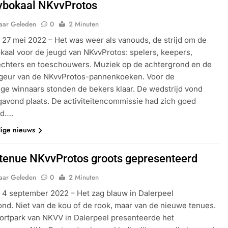
ybokaal NKvvProtos
Jaar Geleden
0
2 Minuten
 27 mei 2022 – Het was weer als vanouds, de strijd om de
kaal voor de jeugd van NKvvProtos: spelers, keepers,
echters en toeschouwers. Muziek op de achtergrond en de
 geur van de NKvvProtos-pannenkoeken. Voor de
ge winnaars stonden de bekers klaar. De wedstrijd vond
vond plaats. De activiteitencommissie had zich goed
id….
dige nieuws
tenue NKvvProtos groots gepresenteerd
Jaar Geleden
0
2 Minuten
 4 september 2022 – Het zag blauw in Dalerpeel
ond. Niet van de kou of de rook, maar van de nieuwe tenues.
ortpark van NKVV in Dalerpeel presenteerde het