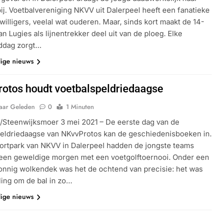
bij. Voetbalvereniging NKVV uit Dalerpeel heeft een fanatieke
jwilligers, veelal wat ouderen. Maar, sinds kort maakt de 14-
an Lugies als lijnentrekker deel uit van de ploeg. Elke
iddag zorgt…
dige nieuws
otos houdt voetbalspeldriedaagse
Jaar Geleden
0
1 Minuten
/Steenwijksmoer 3 mei 2021 – De eerste dag van de
eldriedaagse van NKvvProtos kan de geschiedenisboeken in.
ortpark van NKVV in Dalerpeel hadden de jongste teams
 een geweldige morgen met een voetgolftoernooi. Onder een
onnig wolkendek was het de ochtend van precisie: het was
ing om de bal in zo…
dige nieuws