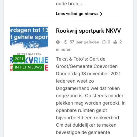
oude bron,…
Lees volledige nieuws
Rookvrij sportpark NKVV
57 jaar geleden
0
2
minuten
2021
Tekst & Foto`s: Gert de
Groot/Gemeente Coevorden
IN HET NIEUWS
Donderdag 18 november 2021
Iedereen weet zo
langzamerhand wel dat roken
ongezond is. Op steeds minder
plekken mag worden gerookt. In
openbare ruimten geldt
bijvoorbeeld een rookverbod.
Om dat duidelijker te maken
bevestigde de gemeente