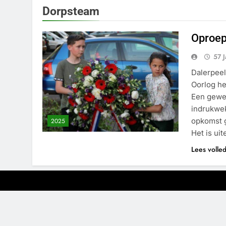
Dorpsteam
Oproep
57 
Dalerpeel
Oorlog he
Een gewel
indrukwek
opkomst g
2025
Het is ui
Lees volle