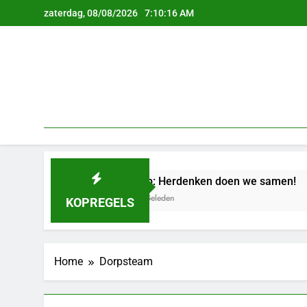
Ga
zaterdag, 08/08/2026
7:10:16 AM
naar
de
inhoud
eld
Oproep: Herdenken doen we samen!
57 Jaar Geleden
KOPREGELS
Home
Dorpsteam